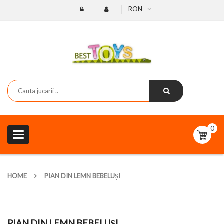
RON
0
Toggle
navigation
HOME
PIAN DIN LEMN BEBELUȘI
PIAN DIN LEMN BEBELUȘI