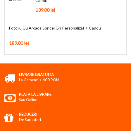
Cadou
139.00
lei
Fotoliu Cu Arcada Soricel Gri Personalizat + Cadou
189.00
lei
LIVRARE GRATUITA
La Comenzi > 400 RON
PLATA LA LIVRARE
Sau Online
REDUCERI
De Sarbatori