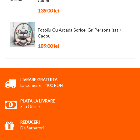
Cadou
139.00
lei
Fotoliu Cu Arcada Soricel Gri Personalizat +
Cadou
189.00
lei
LIVRARE GRATUITA
La Comenzi > 400 RON
PLATA LA LIVRARE
Sau Online
REDUCERI
De Sarbatori