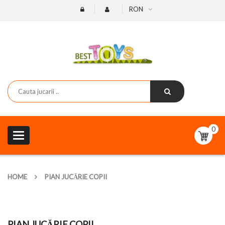
RON
0
Toggle
navigation
HOME
PIAN JUCĂRIE COPII
PIAN JUCĂRIE COPII