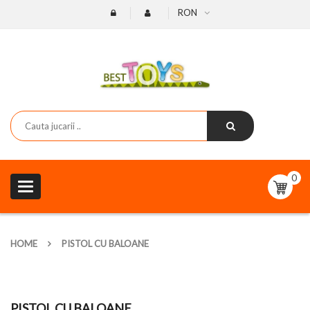
RON
0
Toggle
navigation
HOME
PISTOL CU BALOANE
PISTOL CU BALOANE