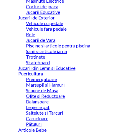
Masinute Electrice
Corturi de joaca
Jucarii Educative
Jucarii de Exterior
Vehicule cu pedale
Vehicule fara pedale
Role
Jucarii de Vara
Piscine si articole pentru piscina
Sanii si articole iarna
Trotinete
Skateboard
Jucarii din Lemn si Educative
Puericultura
Premergatoare
Marsupii si Hamuri
Scaune de Masa
Olite si Reductoare
Balansoare
Lenjerie pat
Saltelute si Tarcuri
Carucioare
Pătuțuri
Articole Bebe