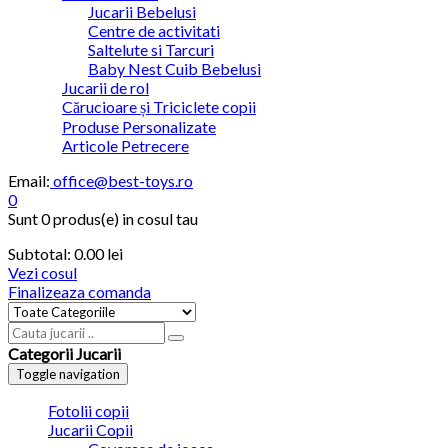
Jucarii Bebelusi
Centre de activitati
Saltelute si Tarcuri
Baby Nest Cuib Bebelusi
Jucarii de rol
Cărucioare și Triciclete copii
Produse Personalizate
Articole Petrecere
Email:
office@best-toys.ro
0
Sunt
0 produs(e)
in cosul tau
Subtotal:
0.00 lei
Vezi cosul
Finalizeaza comanda
Categorii Jucarii
Toggle navigation
Fotolii copii
Jucarii Copii