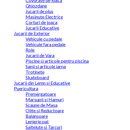
Covorase de joaca
Ghiozdane
Jucarii de plus
Masinute Electrice
Corturi de joaca
Jucarii Educative
Jucarii de Exterior
Vehicule cu pedale
Vehicule fara pedale
Role
Jucarii de Vara
Piscine si articole pentru piscina
Sanii si articole iarna
Trotinete
Skateboard
Jucarii din Lemn si Educative
Puericultura
Premergatoare
Marsupii si Hamuri
Scaune de Masa
Olite si Reductoare
Balansoare
Lenjerie pat
Saltelute si Tarcuri