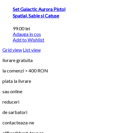
Set Galactic Aurora Pistol
Spatial, Sabie si Catuse
99.00 lei
Adauga in cos
Add to Wishlist
Grid view
List view
livrare gratuita
la comenzi > 400 RON
plata la livrare
sau online
reduceri
de sarbatori
contacteaza-ne
office@best-toys.ro