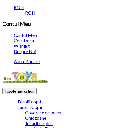
RON
RON
Contul Meu
Contul Meu
Cosul meu
Wishlist
Despre Noi
Autentificare
Toggle navigation
Fotolii copii
Jucarii Copii
Covorase de joaca
Ghiozdane
Jucarii de plus