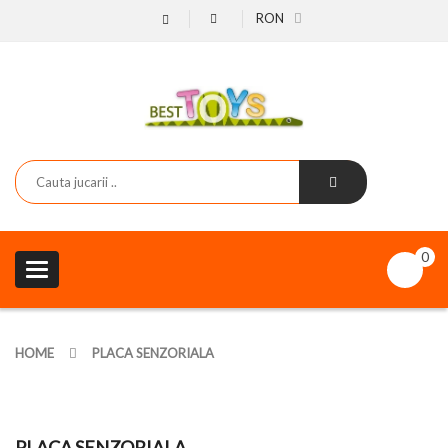
RON
0
Toggle
navigation
HOME
PLACA SENZORIALA
PLACA SENZORIALA