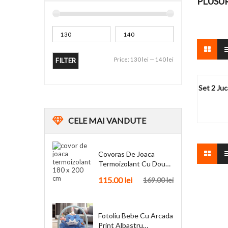
PLUSU
Price:
130 lei
—
140 lei
FILTER
Set 2 Juc
CELE
MAI VANDUTE
Covoras De Joaca
Termoizolant Cu Doua
Fete 180 X 200 Cm
115.00
lei
169.00
lei
Fotoliu Bebe Cu Arcada
Print Albastru