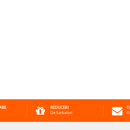
RARE
REDUCERI
C
De Sarbatori
O