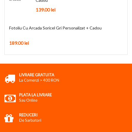
Cadou
139.00
lei
Fotoliu Cu Arcada Soricel Gri Personalizat + Cadou
189.00
lei
LIVRARE GRATUITA
La Comenzi > 400 RON
PLATA LA LIVRARE
Sau Online
REDUCERI
De Sarbatori