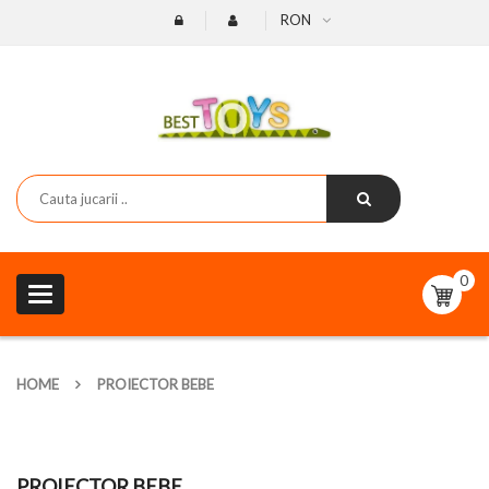
RON
0
Toggle
navigation
HOME
PROIECTOR BEBE
PROIECTOR BEBE