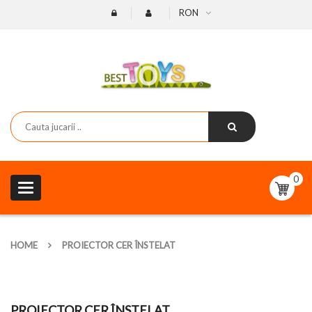
RON
0
Toggle
navigation
HOME
PROIECTOR CER ÎNSTELAT
PROIECTOR CER ÎNSTELAT