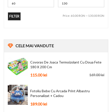
Price:
60.00 RON
—
130.00 RON
FILTER
CELE
MAI VANDUTE
Covoras De Joaca Termoizolant Cu Doua Fete
180 X 200 Cm
115.00 lei
169.00 lei
Fotoliu Bebe Cu Arcada Print Albastru
Personalizat + Cadou
189.00 lei