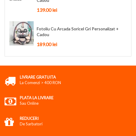
Cadou
139.00
lei
Fotoliu Cu Arcada Soricel Gri Personalizat +
Cadou
189.00
lei
LIVRARE GRATUITA
La Comenzi > 400 RON
PLATA LA LIVRARE
Sau Online
REDUCERI
De Sarbatori