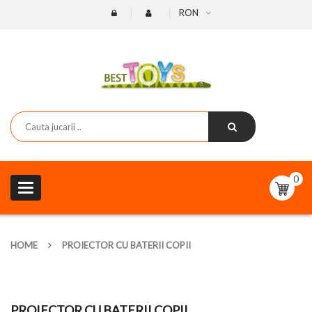
RON
0
Toggle
navigation
HOME
PROIECTOR CU BATERII COPII
PROIECTOR CU BATERII COPII