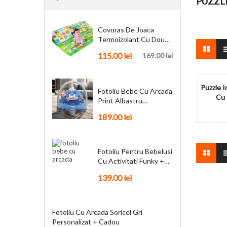
PUZZL
Covoras De Joaca
Termoizolant Cu Doua
Fete 180 X 200 Cm
115.00
lei
169.00
lei
Puzzle 
Fotoliu Bebe Cu Arcada
Cu 
Print Albastru
Personalizat + Cadou
189.00
lei
Fotoliu Pentru Bebelusi
Cu Activitati Funky +
Cadou
139.00
lei
Fotoliu Cu Arcada Soricel Gri
Personalizat + Cadou