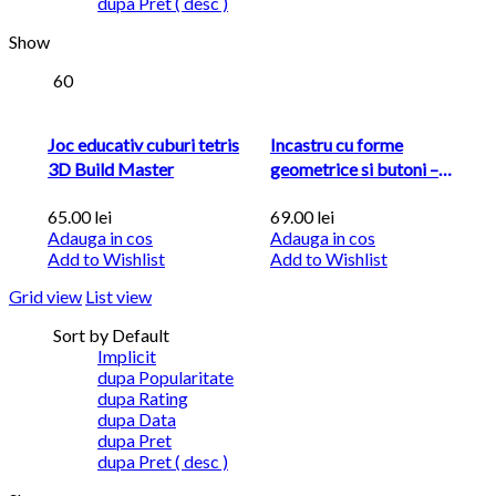
dupa Pret ( desc )
Show
60
Joc educativ cuburi tetris
Incastru cu forme
3D Build Master
geometrice si butoni –
Marimi Succesive
65.00
lei
69.00
lei
Adauga in cos
Adauga in cos
Add to Wishlist
Add to Wishlist
Grid view
List view
Sort by Default
Implicit
dupa Popularitate
dupa Rating
dupa Data
dupa Pret
dupa Pret ( desc )