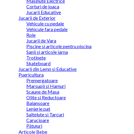
Masinute Electrice
Corturi de joaca
Jucarii Educative
Jucarii de Exterior
Vehicule cu pedale
Vehicule fara pedale
Role
Jucarii de Vara
Piscine si articole pentru piscina
Sanii si articole iarna
Trotinete
Skateboard
Jucarii din Lemn si Educative
Puericultura
Premergatoare
Marsupii si Hamuri
Scaune de Masa
Olite si Reductoare
Balansoare
Lenjerie pat
Saltelute si Tarcuri
Carucioare
Pătuțuri
Articole Bebe