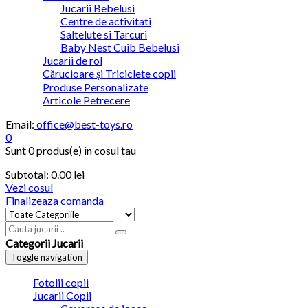
Jucarii Bebelusi
Centre de activitati
Saltelute si Tarcuri
Baby Nest Cuib Bebelusi
Jucarii de rol
Cărucioare și Triciclete copii
Produse Personalizate
Articole Petrecere
Email:
office@best-toys.ro
0
Sunt
0 produs(e)
in cosul tau
Subtotal:
0.00
lei
Vezi cosul
Finalizeaza comanda
Categorii Jucarii
Toggle navigation
Fotolii copii
Jucarii Copii