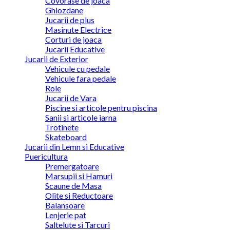
Covorase de joaca
Ghiozdane
Jucarii de plus
Masinute Electrice
Corturi de joaca
Jucarii Educative
Jucarii de Exterior
Vehicule cu pedale
Vehicule fara pedale
Role
Jucarii de Vara
Piscine si articole pentru piscina
Sanii si articole iarna
Trotinete
Skateboard
Jucarii din Lemn si Educative
Puericultura
Premergatoare
Marsupii si Hamuri
Scaune de Masa
Olite si Reductoare
Balansoare
Lenjerie pat
Saltelute si Tarcuri