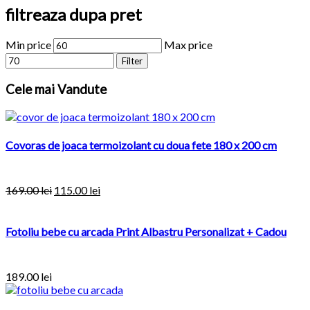
filtreaza dupa pret
Min price
Max price
Filter
Cele
mai Vandute
Covoras de joaca termoizolant cu doua fete 180 x 200 cm
169.00
lei
115.00
lei
Fotoliu bebe cu arcada Print Albastru Personalizat + Cadou
189.00
lei