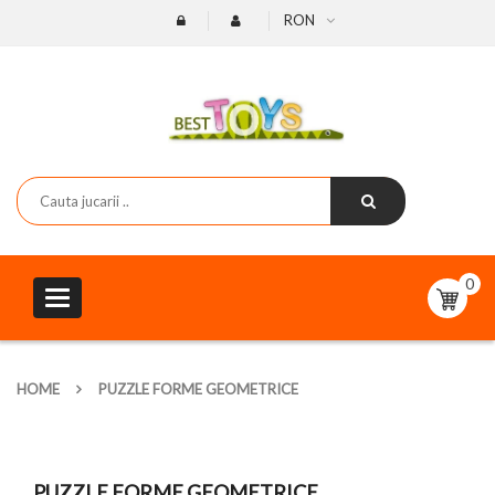
RON
0
Toggle
navigation
HOME
PUZZLE FORME GEOMETRICE
PUZZLE FORME GEOMETRICE