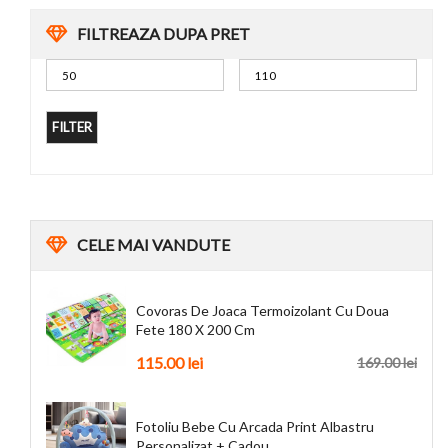
FILTREAZA DUPA PRET
FILTER
CELE
MAI VANDUTE
Covoras De Joaca Termoizolant Cu Doua
Fete 180 X 200 Cm
115.00
lei
169.00
lei
Fotoliu Bebe Cu Arcada Print Albastru
Personalizat + Cadou