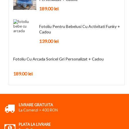
189.00
lei
Fotoliu Pentru Bebelusi Cu Activitati Funky +
Cadou
139.00
lei
Fotoliu Cu Arcada Soricel Gri Personalizat + Cadou
189.00
lei
LIVRARE GRATUITA
La Comenzi > 400 RON
PLATA LA LIVRARE