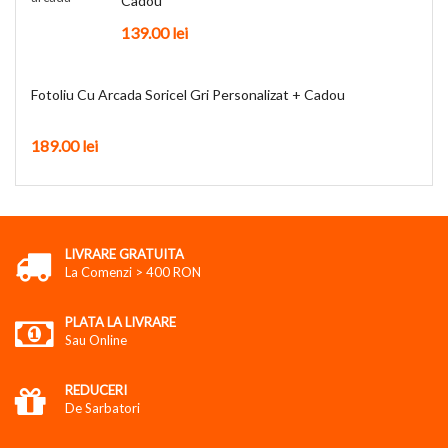
Cadou
139.00
lei
Fotoliu Cu Arcada Soricel Gri Personalizat + Cadou
189.00
lei
LIVRARE GRATUITA
La Comenzi > 400 RON
PLATA LA LIVRARE
Sau Online
REDUCERI
De Sarbatori