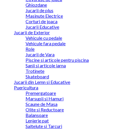
Ghiozdane
Jucarii de plus
Masinute Electrice
Corturi de joaca
Jucarii Educative
Jucarii de Exterior
Vehicule cu pedale
Vehicule fara pedale
Role
Jucarii de Vara
Piscine si articole pentru piscina
Sanii si articole iarna
Trotinete
Skateboard
Jucarii din Lemn si Educative
Puericultura
Premergatoare
Marsupii si Hamuri
Scaune de Masa
Olite si Reductoare
Balansoare
Lenjerie pat
Saltelute si Tarcuri