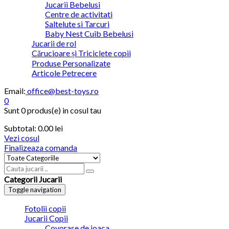
Jucarii Bebelusi
Centre de activitati
Saltelute si Tarcuri
Baby Nest Cuib Bebelusi
Jucarii de rol
Cărucioare și Triciclete copii
Produse Personalizate
Articole Petrecere
Email:
office@best-toys.ro
0
Sunt
0 produs(e)
in cosul tau
Subtotal:
0.00
lei
Vezi cosul
Finalizeaza comanda
Categorii Jucarii
Toggle navigation
Fotolii copii
Jucarii Copii
Covorase de joaca