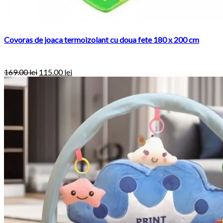
Covoras de joaca termoizolant cu doua fete 180 x 200 cm
169.00
lei
115.00
lei