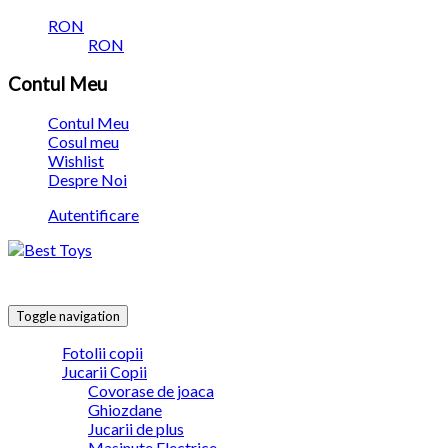
RON
RON
Contul Meu
Contul Meu
Cosul meu
Wishlist
Despre Noi
Autentificare
Toggle navigation
Fotolii copii
Jucarii Copii
Covorase de joaca
Ghiozdane
Jucarii de plus
Masinute Electrice