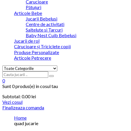
Carucioare
Pătuțuri
Articole Bebe
Jucarii Bebelusi
Centre de activitati
Saltelute si Tarcuri
Baby Nest Cuib Bebelusi
Jucarii de rol
Cărucioare și Triciclete copii
Produse Personalizate
Articole Petrecere
0
Sunt
0 produs(e)
in cosul tau
Subtotal:
0.00
lei
Vezi cosul
Finalizeaza comanda
Home
quad jucarie