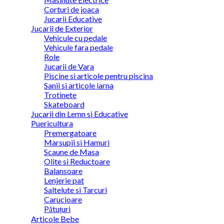
Corturi de joaca
Jucarii Educative
Jucarii de Exterior
Vehicule cu pedale
Vehicule fara pedale
Role
Jucarii de Vara
Piscine si articole pentru piscina
Sanii si articole iarna
Trotinete
Skateboard
Jucarii din Lemn si Educative
Puericultura
Premergatoare
Marsupii si Hamuri
Scaune de Masa
Olite si Reductoare
Balansoare
Lenjerie pat
Saltelute si Tarcuri
Carucioare
Pătuțuri
Articole Bebe