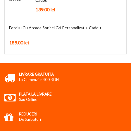
Cadou
139.00
lei
Fotoliu Cu Arcada Soricel Gri Personalizat + Cadou
189.00
lei
LIVRARE GRATUITA
La Comenzi > 400 RON
PLATA LA LIVRARE
Sau Online
REDUCERI
De Sarbatori