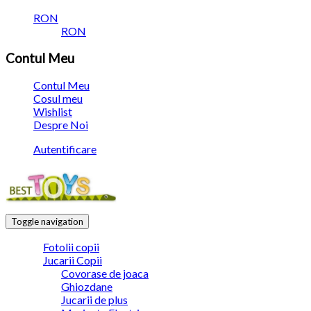
RON
RON
Contul Meu
Contul Meu
Cosul meu
Wishlist
Despre Noi
Autentificare
Toggle navigation
Fotolii copii
Jucarii Copii
Covorase de joaca
Ghiozdane
Jucarii de plus