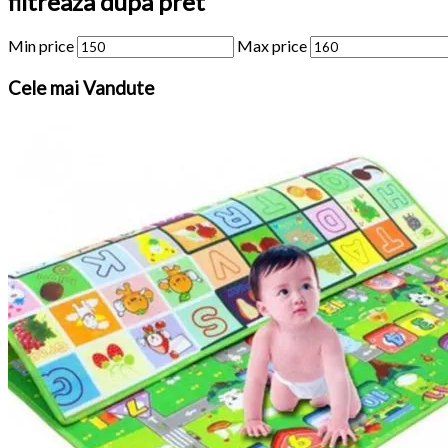
filtreaza dupa pret
Min price
Max price
Cele
mai Vandute