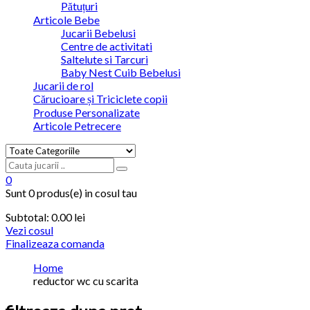
Pătuțuri
Articole Bebe
Jucarii Bebelusi
Centre de activitati
Saltelute si Tarcuri
Baby Nest Cuib Bebelusi
Jucarii de rol
Cărucioare și Triciclete copii
Produse Personalizate
Articole Petrecere
0
Sunt
0 produs(e)
in cosul tau
Subtotal:
0.00
lei
Vezi cosul
Finalizeaza comanda
Home
reductor wc cu scarita