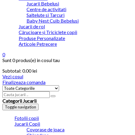
Jucarii Bebelusi
Centre de activitati
Saltelute si Tarcuri
Baby Nest Cuib Bebelusi
Jucarii de rol
Cărucioare și Triciclete copii
Produse Personalizate
Articole Petrecere
0
Sunt
0 produs(e)
in cosul tau
Subtotal:
0.00
lei
Vezi cosul
Finalizeaza comanda
Categorii Jucarii
Toggle navigation
Fotolii copii
Jucarii Copii
Covorase de joaca