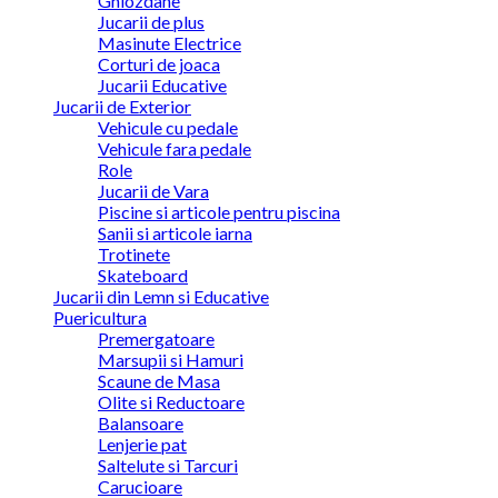
Ghiozdane
Jucarii de plus
Masinute Electrice
Corturi de joaca
Jucarii Educative
Jucarii de Exterior
Vehicule cu pedale
Vehicule fara pedale
Role
Jucarii de Vara
Piscine si articole pentru piscina
Sanii si articole iarna
Trotinete
Skateboard
Jucarii din Lemn si Educative
Puericultura
Premergatoare
Marsupii si Hamuri
Scaune de Masa
Olite si Reductoare
Balansoare
Lenjerie pat
Saltelute si Tarcuri
Carucioare