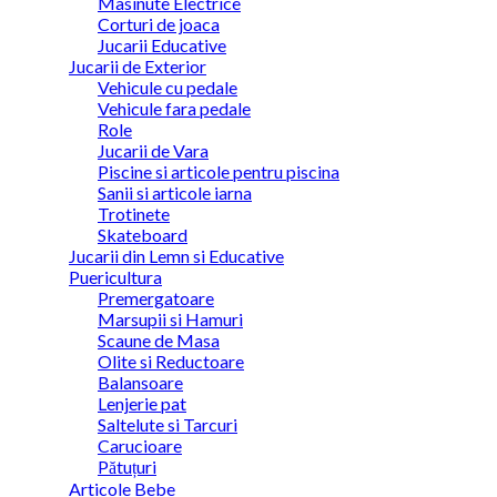
Masinute Electrice
Corturi de joaca
Jucarii Educative
Jucarii de Exterior
Vehicule cu pedale
Vehicule fara pedale
Role
Jucarii de Vara
Piscine si articole pentru piscina
Sanii si articole iarna
Trotinete
Skateboard
Jucarii din Lemn si Educative
Puericultura
Premergatoare
Marsupii si Hamuri
Scaune de Masa
Olite si Reductoare
Balansoare
Lenjerie pat
Saltelute si Tarcuri
Carucioare
Pătuțuri
Articole Bebe