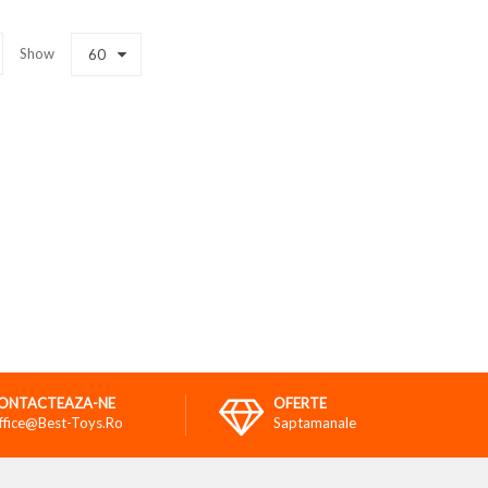
Show
60
ONTACTEAZA-NE
OFERTE
ffice@best-Toys.ro
Saptamanale