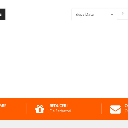
dupa Data
RARE
REDUCERI
C
De Sarbatori
O