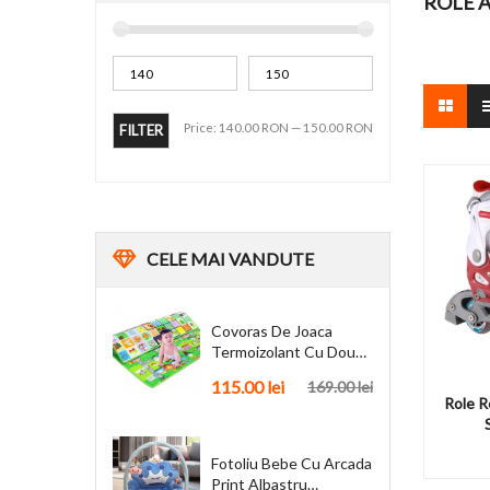
ROLE 
Price:
140.00 RON
—
150.00 RON
FILTER
CELE
MAI VANDUTE
Covoras De Joaca
Termoizolant Cu Doua
Fete 180 X 200 Cm
115.00 lei
169.00 lei
Role R
Fotoliu Bebe Cu Arcada
Print Albastru