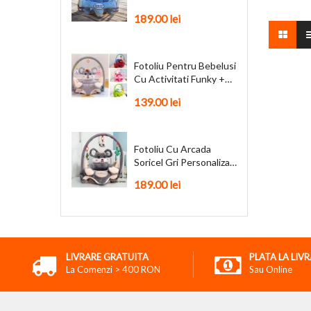
Personalizat + Cadou
189.00 lei
Fotoliu Pentru Bebelusi
Cu Activitati Funky +
Cadou
139.00 lei
Fotoliu Cu Arcada
Soricel Gri Personalizat
+ Cadou
189.00 lei
LIVRARE GRATUITA
PLATA LA LIV
La Comenzi > 400 RON
Sau Online