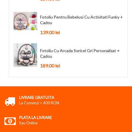
Fotoliu Pentru Bebelusi Cu Activitati Funky +
Cadou
139.00 lei
Fotoliu Cu Arcada Soricel Gri Personalizat +
Cadou
189.00 lei
LIVRARE GRATUITA
La Comenzi > 400 RON
PLATA LA LIVRARE
Sau Online