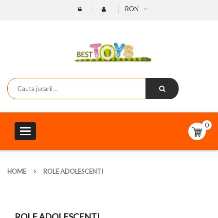
RON
0
Toggle
navigation
HOME
ROLE ADOLESCENTI
ROLE ADOLESCENTI