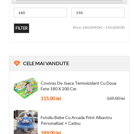
Price:
140.00 RON
—
150.00 RON
FILTER
CELE
MAI VANDUTE
Covoras De Joaca Termoizolant Cu Doua
Fete 180 X 200 Cm
115.00 lei
169.00 lei
Fotoliu Bebe Cu Arcada Print Albastru
Personalizat + Cadou
189.00 lei