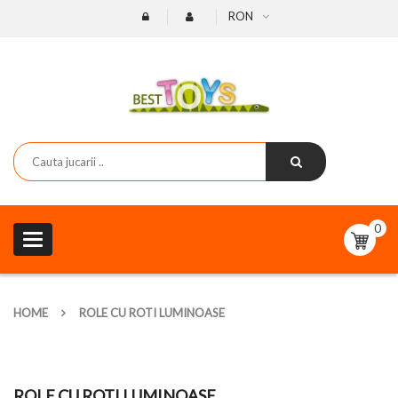
RON
0
Toggle
navigation
HOME
ROLE CU ROTI LUMINOASE
ROLE CU ROTI LUMINOASE