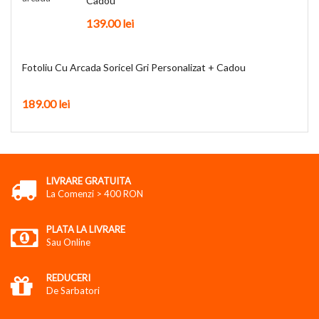
Cadou
139.00
lei
Fotoliu Cu Arcada Soricel Gri Personalizat + Cadou
189.00
lei
LIVRARE GRATUITA
La Comenzi > 400 RON
PLATA LA LIVRARE
Sau Online
REDUCERI
De Sarbatori