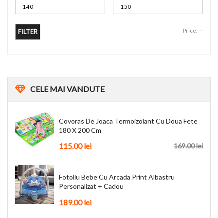
Price:
—
FILTER
CELE
MAI VANDUTE
Covoras De Joaca Termoizolant Cu Doua Fete
180 X 200 Cm
115.00
lei
169.00
lei
Fotoliu Bebe Cu Arcada Print Albastru
Personalizat + Cadou
189.00
lei