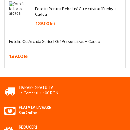
Fotoliu Pentru Bebelusi Cu Activitati Funky +
Cadou
139.00
lei
Fotoliu Cu Arcada Soricel Gri Personalizat + Cadou
189.00
lei
LIVRARE GRATUITA
La Comenzi > 400 RON
PLATA LA LIVRARE
Sau Online
REDUCERI