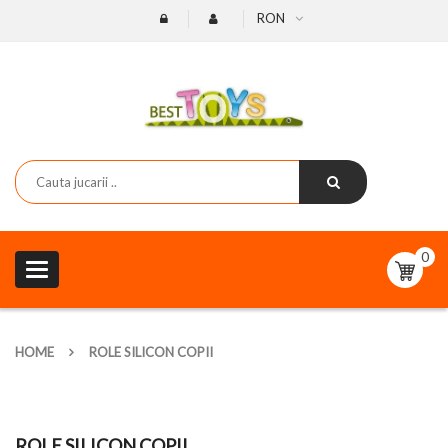
RON
0
Toggle
navigation
HOME
ROLE SILICON COPII
ROLE SILICON COPII