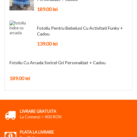
189.00
lei
Fotoliu Pentru Bebelusi Cu Activitati Funky +
Cadou
139.00
lei
Fotoliu Cu Arcada Soricel Gri Personalizat + Cadou
189.00
lei
LIVRARE GRATUITA
La Comenzi > 400 RON
PLATA LA LIVRARE