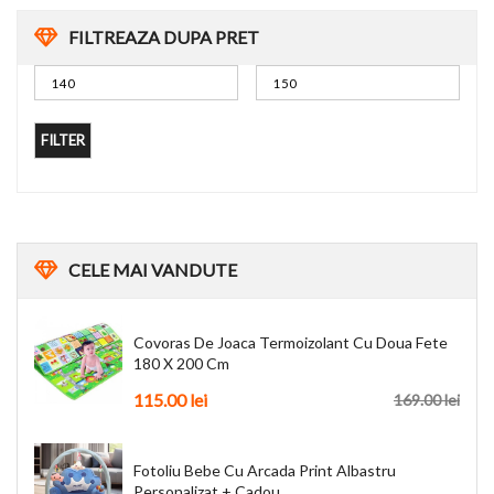
FILTREAZA DUPA PRET
FILTER
CELE
MAI VANDUTE
Covoras De Joaca Termoizolant Cu Doua Fete
180 X 200 Cm
115.00
lei
169.00
lei
Fotoliu Bebe Cu Arcada Print Albastru
Personalizat + Cadou