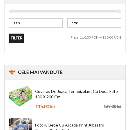
Price:
110.00 RON
—
120.00 RON
FILTER
CELE
MAI VANDUTE
Covoras De Joaca Termoizolant Cu Doua Fete
180 X 200 Cm
115.00 lei
169.00 lei
Fotoliu Bebe Cu Arcada Print Albastru