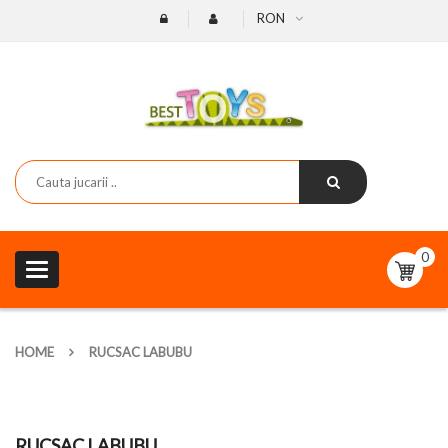
RON
0
Toggle
navigation
HOME
RUCSAC LABUBU
RUCSAC LABUBU