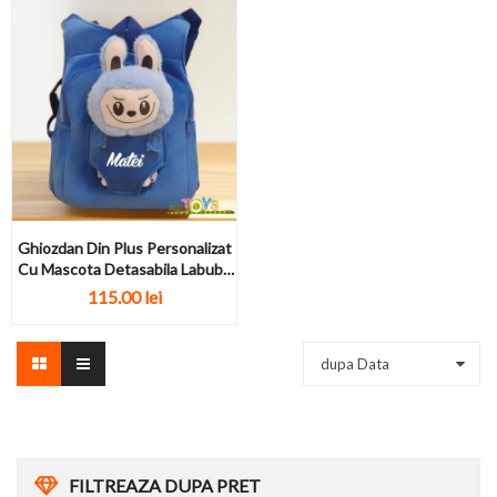
Ghiozdan Din Plus Personalizat
Cu Mascota Detasabila Labubu
Albastru
115.00 lei
dupa Data
FILTREAZA DUPA PRET