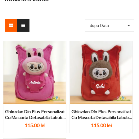
dupa Data
Ghiozdan Din Plus Personalizat
Ghiozdan Din Plus Personalizat
Cu Mascota Detasabila Labubu
Cu Mascota Detasabila Labubu
Roz
Rosu
115.00 lei
115.00 lei