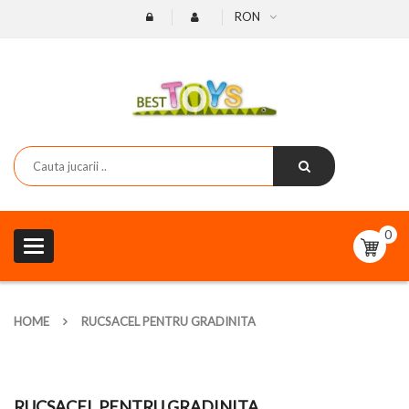
RON
0
Toggle
navigation
HOME
RUCSACEL PENTRU GRADINITA
RUCSACEL PENTRU GRADINITA