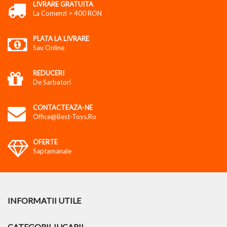
LIVRARE GRATUITA
La Comenzi > 400 RON
PLATA LA LIVRARE
Sau Online
REDUCERI
De Sarbatori
CONTACTEAZA-NE
Office@best-Toys.ro
OFERTE
Saptamanale
INFORMATII UTILE
CATEGORII JUCARII