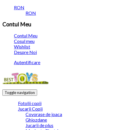
RON
RON
Contul Meu
Contul Meu
Cosul meu
Wishlist
Despre Noi
Autentificare
Toggle navigation
Fotolii copii
Jucarii Copii
Covorase de joaca
Ghiozdane
Jucarii de plus