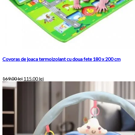
Covoras de joaca termoizolant cu doua fete 180 x 200 cm
169.00
lei
115.00
lei