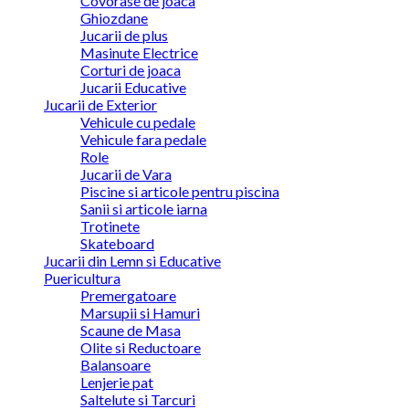
Covorase de joaca
Ghiozdane
Jucarii de plus
Masinute Electrice
Corturi de joaca
Jucarii Educative
Jucarii de Exterior
Vehicule cu pedale
Vehicule fara pedale
Role
Jucarii de Vara
Piscine si articole pentru piscina
Sanii si articole iarna
Trotinete
Skateboard
Jucarii din Lemn si Educative
Puericultura
Premergatoare
Marsupii si Hamuri
Scaune de Masa
Olite si Reductoare
Balansoare
Lenjerie pat
Saltelute si Tarcuri