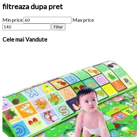
filtreaza dupa pret
Min price
Max price
Filter
Cele
mai Vandute