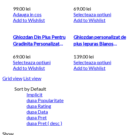
detasabila Unicorn Ciclam
Masina Forator
99.00
lei
69.00
lei
Adauga in cos
Selecteaza optiuni
Add to Wishlist
Add to Wishlist
Ghiozdan Din Plus Pentru
Ghiozdan personalizat de
Gradinita Personalizat
plus Iepuras Blanos
Masina de Inghetata
Albastru
69.00
lei
139.00
lei
Selecteaza optiuni
Selecteaza optiuni
Add to Wishlist
Add to Wishlist
Grid view
List view
Sort by Default
Implicit
dupa Popularitate
dupa Rating
dupa Data
dupa Pret
dupa Pret ( desc )
Show