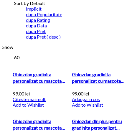
Sort by Default
Implicit
dupa Popularitate
dupa Rating
dupa Data
dupa Pret
dupa Pret ( desc )
Show
60
Ghiozdan gradinita
Ghiozdan gradinita
personalizat cu mascota
personalizat cu mascota
detasabila Unicorn Roz
detasabila Unicorn Mov
99.00
lei
99.00
lei
Citeste mai mult
Adauga in cos
Add to Wishlist
Add to Wishlist
Ghiozdan gradinita
Ghiozdan din plus pentru
personalizat cu mascota
gradinita personalizat