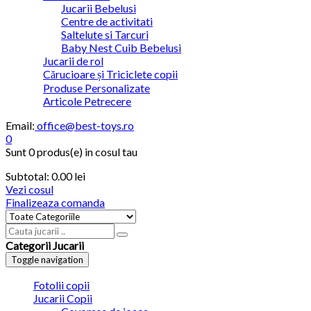
Jucarii Bebelusi
Centre de activitati
Saltelute si Tarcuri
Baby Nest Cuib Bebelusi
Jucarii de rol
Cărucioare și Triciclete copii
Produse Personalizate
Articole Petrecere
Email:
office@best-toys.ro
0
Sunt
0 produs(e)
in cosul tau
Subtotal:
0.00
lei
Vezi cosul
Finalizeaza comanda
Categorii Jucarii
Toggle navigation
Fotolii copii
Jucarii Copii