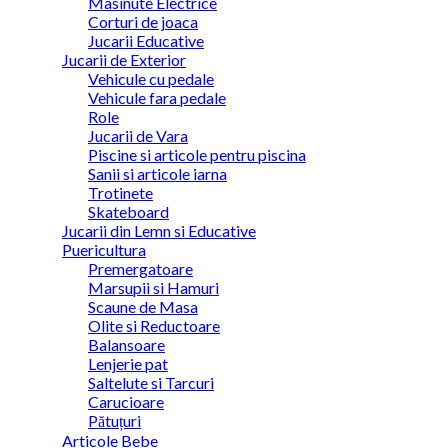
Masinute Electrice
Corturi de joaca
Jucarii Educative
Jucarii de Exterior
Vehicule cu pedale
Vehicule fara pedale
Role
Jucarii de Vara
Piscine si articole pentru piscina
Sanii si articole iarna
Trotinete
Skateboard
Jucarii din Lemn si Educative
Puericultura
Premergatoare
Marsupii si Hamuri
Scaune de Masa
Olite si Reductoare
Balansoare
Lenjerie pat
Saltelute si Tarcuri
Carucioare
Pătuțuri
Articole Bebe