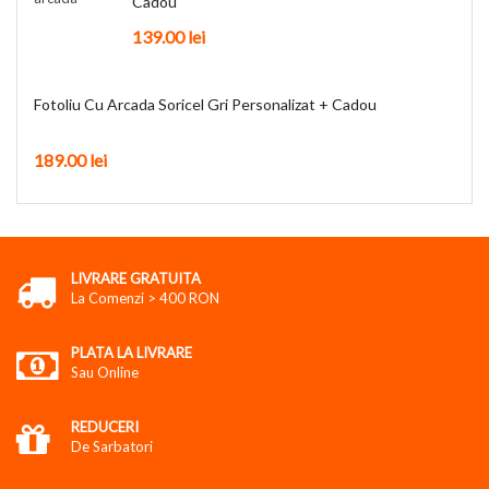
Cadou
139.00
lei
Fotoliu Cu Arcada Soricel Gri Personalizat + Cadou
189.00
lei
LIVRARE GRATUITA
La Comenzi > 400 RON
PLATA LA LIVRARE
Sau Online
REDUCERI
De Sarbatori