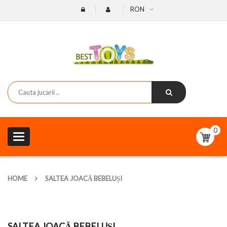
RON
0
Toggle
navigation
HOME
SALTEA JOACĂ BEBELUȘI
SALTEA JOACĂ BEBELUȘI