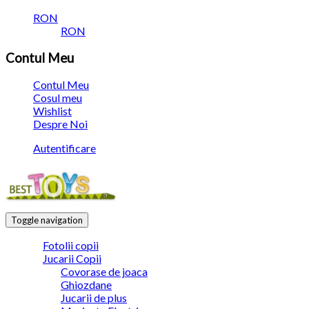
RON
RON
Contul Meu
Contul Meu
Cosul meu
Wishlist
Despre Noi
Autentificare
Toggle navigation
Fotolii copii
Jucarii Copii
Covorase de joaca
Ghiozdane
Jucarii de plus