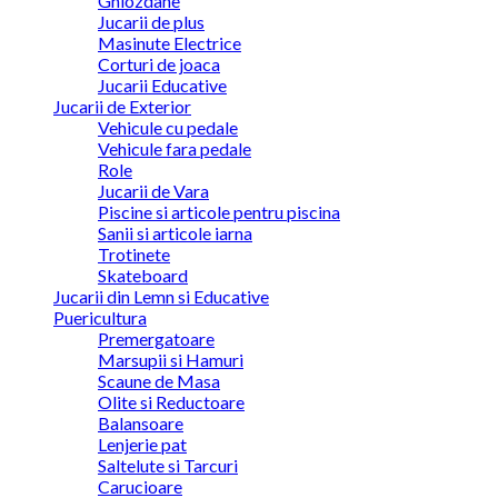
Ghiozdane
Jucarii de plus
Masinute Electrice
Corturi de joaca
Jucarii Educative
Jucarii de Exterior
Vehicule cu pedale
Vehicule fara pedale
Role
Jucarii de Vara
Piscine si articole pentru piscina
Sanii si articole iarna
Trotinete
Skateboard
Jucarii din Lemn si Educative
Puericultura
Premergatoare
Marsupii si Hamuri
Scaune de Masa
Olite si Reductoare
Balansoare
Lenjerie pat
Saltelute si Tarcuri
Carucioare