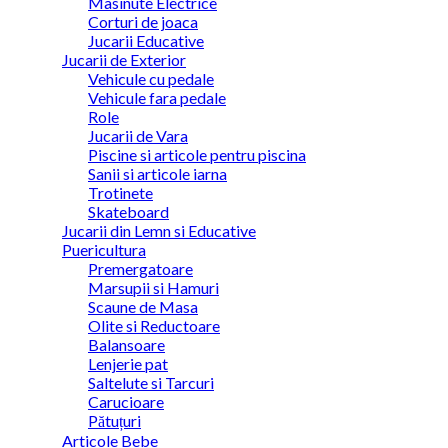
Masinute Electrice
Corturi de joaca
Jucarii Educative
Jucarii de Exterior
Vehicule cu pedale
Vehicule fara pedale
Role
Jucarii de Vara
Piscine si articole pentru piscina
Sanii si articole iarna
Trotinete
Skateboard
Jucarii din Lemn si Educative
Puericultura
Premergatoare
Marsupii si Hamuri
Scaune de Masa
Olite si Reductoare
Balansoare
Lenjerie pat
Saltelute si Tarcuri
Carucioare
Pătuțuri
Articole Bebe