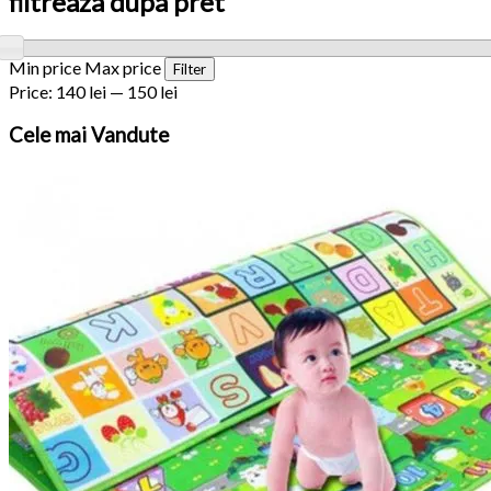
filtreaza dupa pret
Min price
Max price
Filter
Price:
140 lei
—
150 lei
Cele
mai Vandute