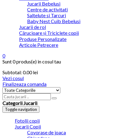
Jucarii Bebelusi
Centre de activitati
Saltelute si Tarcuri
Baby Nest Cuib Bebelusi
Jucarii de rol
Cărucioare și Triciclete copii
Produse Personalizate
Articole Petrecere
0
Sunt
0 produs(e)
in cosul tau
Subtotal:
0.00
lei
Vezi cosul
Finalizeaza comanda
Categorii Jucarii
Toggle navigation
Fotolii copii
Jucarii Copii
Covorase de joaca