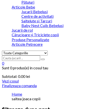
Pătuțuri
Articole Bebe
Jucarii Bebelusi
Centre de activitati
Saltelute si Tarcuri
Baby Nest Cuib Bebelusi
Jucarii de rol
Cărucioare și Triciclete copii
Produse Personalizate
Articole Petrecere
0
Sunt
0 produs(e)
in cosul tau
Subtotal:
0.00
lei
Vezi cosul
Finalizeaza comanda
Home
saltea joaca copii