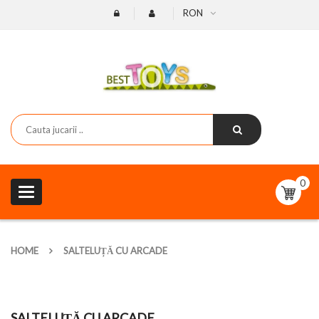
RON
0
Toggle
navigation
HOME
SALTELUȚĂ CU ARCADE
SALTELUȚĂ CU ARCADE