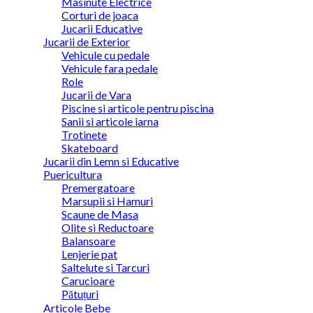
Masinute Electrice
Corturi de joaca
Jucarii Educative
Jucarii de Exterior
Vehicule cu pedale
Vehicule fara pedale
Role
Jucarii de Vara
Piscine si articole pentru piscina
Sanii si articole iarna
Trotinete
Skateboard
Jucarii din Lemn si Educative
Puericultura
Premergatoare
Marsupii si Hamuri
Scaune de Masa
Olite si Reductoare
Balansoare
Lenjerie pat
Saltelute si Tarcuri
Carucioare
Pătuțuri
Articole Bebe