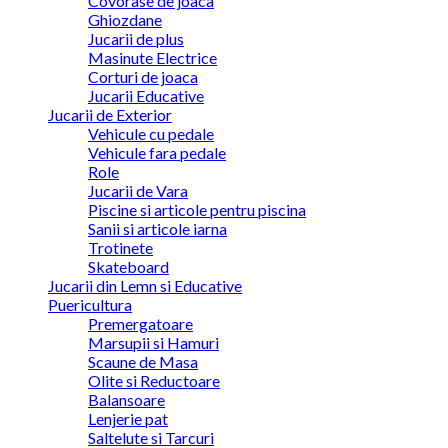
Covorase de joaca
Ghiozdane
Jucarii de plus
Masinute Electrice
Corturi de joaca
Jucarii Educative
Jucarii de Exterior
Vehicule cu pedale
Vehicule fara pedale
Role
Jucarii de Vara
Piscine si articole pentru piscina
Sanii si articole iarna
Trotinete
Skateboard
Jucarii din Lemn si Educative
Puericultura
Premergatoare
Marsupii si Hamuri
Scaune de Masa
Olite si Reductoare
Balansoare
Lenjerie pat
Saltelute si Tarcuri