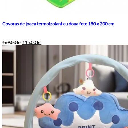
Covoras de joaca termoizolant cu doua fete 180 x 200 cm
169.00
lei
115.00
lei