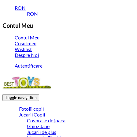
RON
RON
Contul Meu
Contul Meu
Cosul meu
Wishlist
Despre Noi
Autentificare
Toggle navigation
Fotolii copii
Jucarii Copii
Covorase de joaca
Ghiozdane
Jucarii de plus