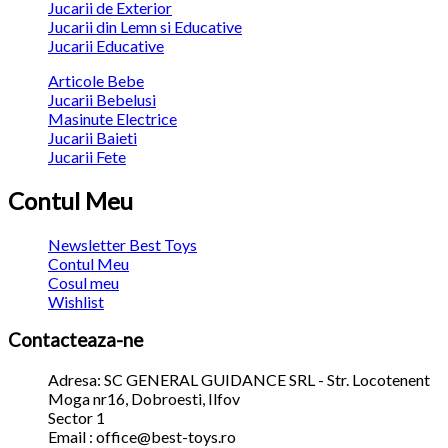
Jucarii de Exterior
Jucarii din Lemn si Educative
Jucarii Educative
Articole Bebe
Jucarii Bebelusi
Masinute Electrice
Jucarii Baieti
Jucarii Fete
Contul Meu
Newsletter Best Toys
Contul Meu
Cosul meu
Wishlist
Contacteaza-ne
Adresa: SC GENERAL GUIDANCE SRL - Str. Locotenent
Moga nr16, Dobroesti, Ilfov
Sector 1
Email : office@best-toys.ro