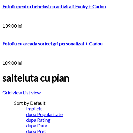
Fotoliu pentru bebelusi cu activitati Funky + Cadou
139.00
lei
Fotoliu cu arcada soricel gri personalizat + Cadou
189.00
lei
salteluta cu pian
Grid view
List view
Sort by Default
Implicit
dupa Popularitate
dupa Rating
dupa Data
dupa Pret