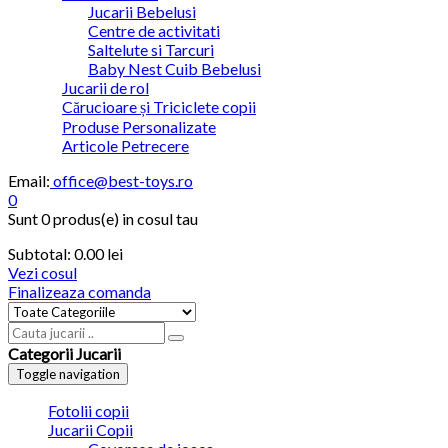
Jucarii Bebelusi
Centre de activitati
Saltelute si Tarcuri
Baby Nest Cuib Bebelusi
Jucarii de rol
Cărucioare și Triciclete copii
Produse Personalizate
Articole Petrecere
Email:
office@best-toys.ro
0
Sunt
0 produs(e)
in cosul tau
Subtotal:
0.00
lei
Vezi cosul
Finalizeaza comanda
Categorii Jucarii
Toggle navigation
Fotolii copii
Jucarii Copii