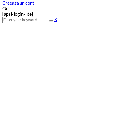
Creeaza un cont
Or
[apsl-login-lite]
X