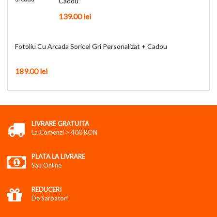
Cadou
139.00
lei
Fotoliu Cu Arcada Soricel Gri Personalizat + Cadou
189.00
lei
LIVRARE GRATUITA
La Comenzi > 400 RON
PLATA LA LIVRARE
Sau Online
REDUCERI
De Sarbatori