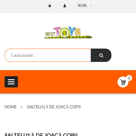
RON
0
Toggle
navigation
HOME
SALTELUȚĂ DE JOACĂ COPII
SALTELUȚĂ DE JOACĂ COPII