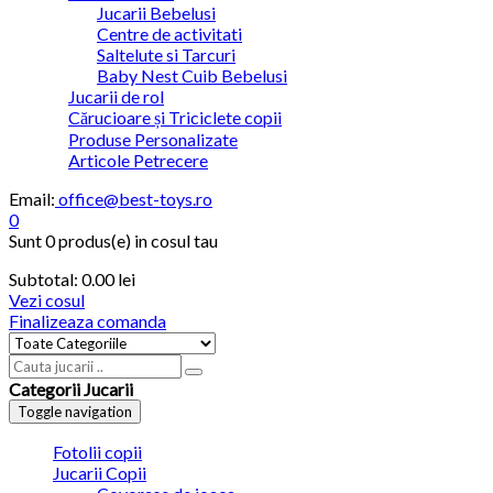
Jucarii Bebelusi
Centre de activitati
Saltelute si Tarcuri
Baby Nest Cuib Bebelusi
Jucarii de rol
Cărucioare și Triciclete copii
Produse Personalizate
Articole Petrecere
Email:
office@best-toys.ro
0
Sunt
0 produs(e)
in cosul tau
Subtotal:
0.00
lei
Vezi cosul
Finalizeaza comanda
Categorii Jucarii
Toggle navigation
Fotolii copii
Jucarii Copii