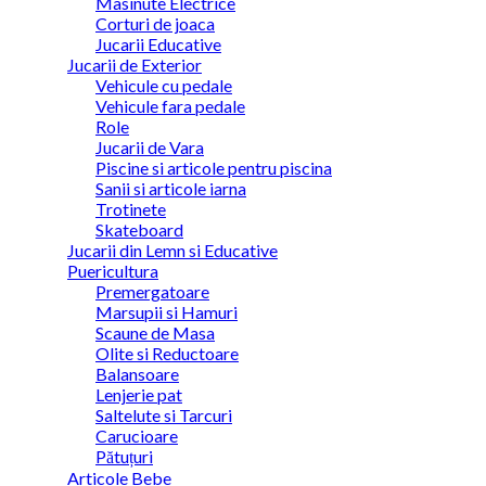
Masinute Electrice
Corturi de joaca
Jucarii Educative
Jucarii de Exterior
Vehicule cu pedale
Vehicule fara pedale
Role
Jucarii de Vara
Piscine si articole pentru piscina
Sanii si articole iarna
Trotinete
Skateboard
Jucarii din Lemn si Educative
Puericultura
Premergatoare
Marsupii si Hamuri
Scaune de Masa
Olite si Reductoare
Balansoare
Lenjerie pat
Saltelute si Tarcuri
Carucioare
Pătuțuri
Articole Bebe