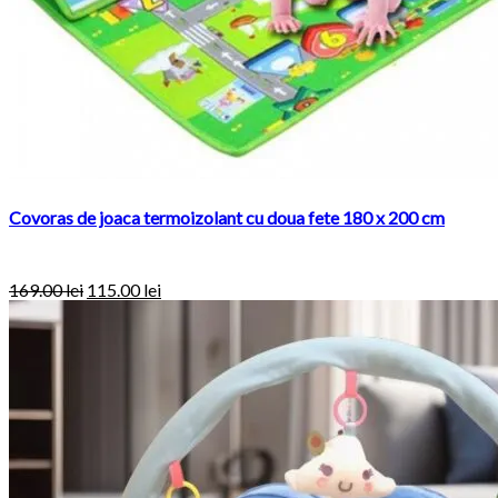
Covoras de joaca termoizolant cu doua fete 180 x 200 cm
169.00
lei
115.00
lei