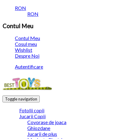
RON
RON
Contul Meu
Contul Meu
Cosul meu
Wishlist
Despre Noi
Autentificare
Toggle navigation
Fotolii copii
Jucarii Copii
Covorase de joaca
Ghiozdane
Jucarii de plus