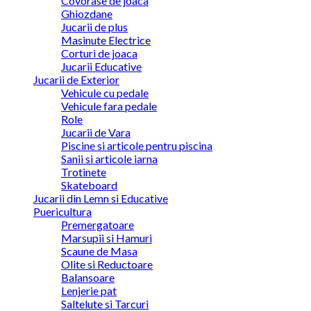
Covorase de joaca
Ghiozdane
Jucarii de plus
Masinute Electrice
Corturi de joaca
Jucarii Educative
Jucarii de Exterior
Vehicule cu pedale
Vehicule fara pedale
Role
Jucarii de Vara
Piscine si articole pentru piscina
Sanii si articole iarna
Trotinete
Skateboard
Jucarii din Lemn si Educative
Puericultura
Premergatoare
Marsupii si Hamuri
Scaune de Masa
Olite si Reductoare
Balansoare
Lenjerie pat
Saltelute si Tarcuri