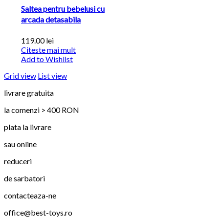
Saltea pentru bebelusi cu
arcada detasabila
119.00
lei
Citeste mai mult
Add to Wishlist
Grid view
List view
livrare gratuita
la comenzi > 400 RON
plata la livrare
sau online
reduceri
de sarbatori
contacteaza-ne
office@best-toys.ro