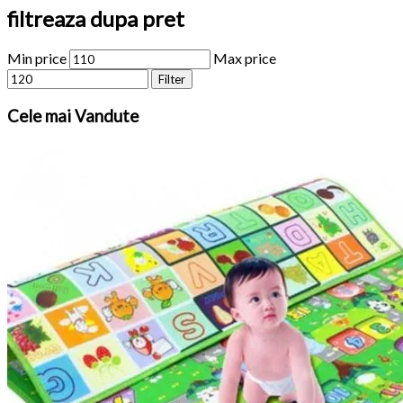
filtreaza dupa pret
Min price
Max price
Filter
Cele
mai Vandute