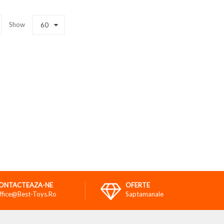
Show
60
ONTACTEAZA-NE
OFERTE
ffice@best-Toys.ro
Saptamanale