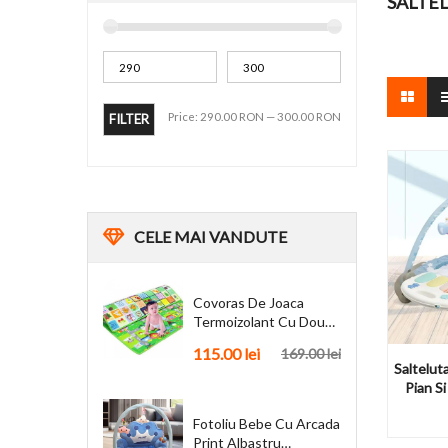
SALTE
Price:
290.00 RON
—
300.00 RON
FILTER
CELE
MAI VANDUTE
Covoras De Joaca
Termoizolant Cu Doua
Fete 180 X 200 Cm
115.00 lei
169.00 lei
Saltelut
Pian Si
Fotoliu Bebe Cu Arcada
Print Albastru