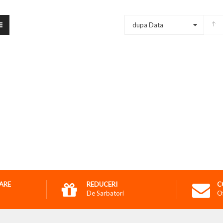
dupa Data
RARE
REDUCERI
C
De Sarbatori
O