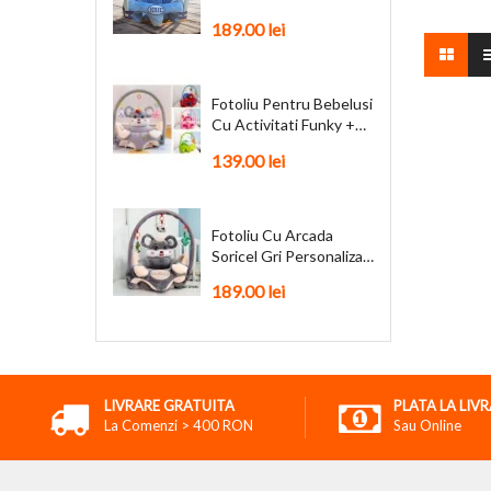
Personalizat + Cadou
189.00 lei
Fotoliu Pentru Bebelusi
Cu Activitati Funky +
Cadou
139.00 lei
Fotoliu Cu Arcada
Soricel Gri Personalizat
+ Cadou
189.00 lei
LIVRARE GRATUITA
PLATA LA LIV
La Comenzi > 400 RON
Sau Online