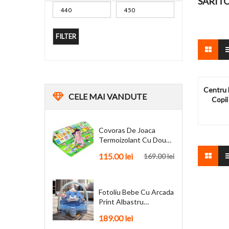
SARITO
FILTER
Centru 
CELE
MAI VANDUTE
Copii
Covoras De Joaca
Termoizolant Cu Doua
Fete 180 X 200 Cm
115.00
lei
169.00
lei
Fotoliu Bebe Cu Arcada
Print Albastru
Personalizat + Cadou
189.00
lei