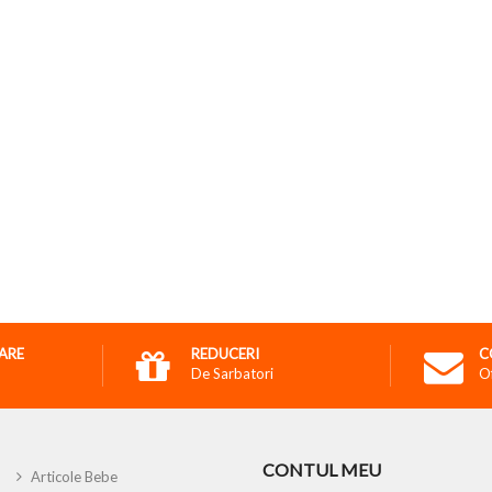
RARE
REDUCERI
C
De Sarbatori
O
CONTUL MEU
Articole Bebe