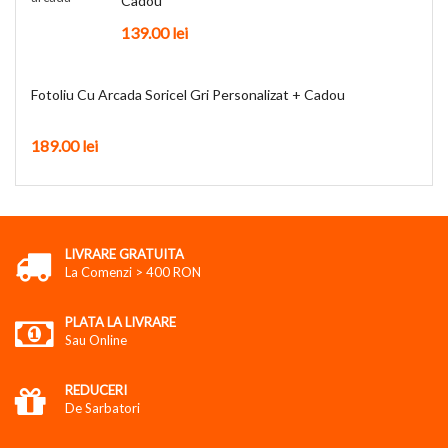
Cadou
139.00
lei
Fotoliu Cu Arcada Soricel Gri Personalizat + Cadou
189.00
lei
LIVRARE GRATUITA
La Comenzi > 400 RON
PLATA LA LIVRARE
Sau Online
REDUCERI
De Sarbatori