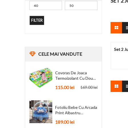
SET 2 
FILTER
Set 2 Ju
CELE
MAI VANDUTE
Covoras De Joaca
Termoizolant Cu Doua
Fete 180 X 200 Cm
115.00
lei
169.00
lei
Fotoliu Bebe Cu Arcada
Print Albastru
Personalizat + Cadou
189.00
lei