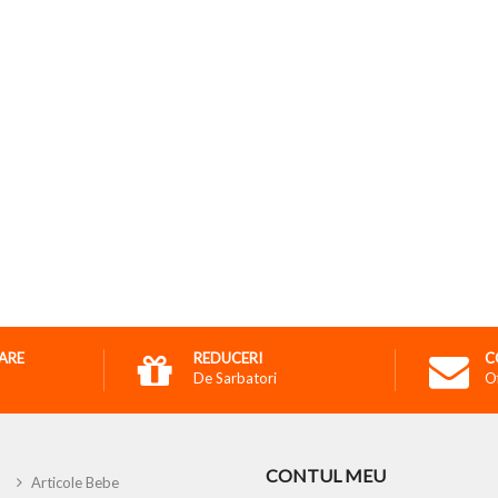
RARE
REDUCERI
C
De Sarbatori
O
CONTUL MEU
Articole Bebe