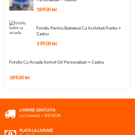
189.00
lei
Fotoliu Pentru Bebelusi Cu Activitati Funky +
Cadou
139.00
lei
Fotoliu Cu Arcada Soricel Gri Personalizat + Cadou
189.00
lei
LIVRARE GRATUITA
La Comenzi > 400 RON
PLATA LA LIVRARE