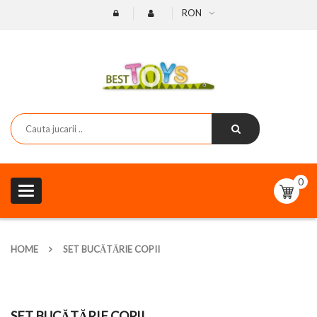
RON
0
Toggle
navigation
HOME
SET BUCĂTĂRIE COPII
SET BUCĂTĂRIE COPII