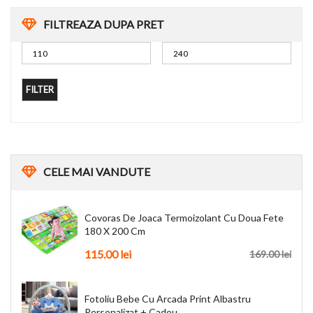
FILTREAZA DUPA PRET
FILTER
CELE
MAI VANDUTE
Covoras De Joaca Termoizolant Cu Doua Fete
180 X 200 Cm
115.00
lei
169.00
lei
Fotoliu Bebe Cu Arcada Print Albastru
Personalizat + Cadou