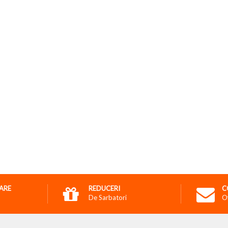
RARE
REDUCERI
C
De Sarbatori
O