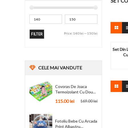
SET C
Price:
140 lei
—
150 lei
FILTER
Set Din 
Cu
CELE
MAI VANDUTE
Covoras De Joaca
Termoizolant Cu Doua
Fete 180 X 200 Cm
115.00
lei
169.00
lei
Fotoliu Bebe Cu Arcada
Print Albastru