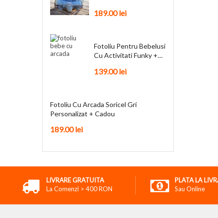
Personalizat + Cadou
189.00
lei
Fotoliu Pentru Bebelusi
Cu Activitati Funky +
Cadou
139.00
lei
Fotoliu Cu Arcada Soricel Gri
Personalizat + Cadou
189.00
lei
LIVRARE GRATUITA
PLATA LA LIV
La Comenzi > 400 RON
Sau Online