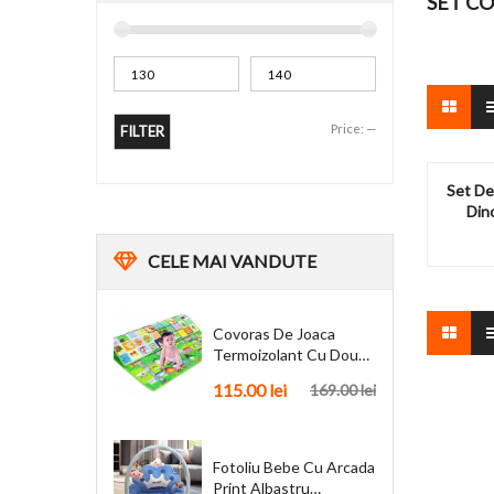
SET C
Price:
—
FILTER
Set De
Dino
CELE
MAI VANDUTE
Covoras De Joaca
Termoizolant Cu Doua
Fete 180 X 200 Cm
115.00
lei
169.00
lei
Fotoliu Bebe Cu Arcada
Print Albastru