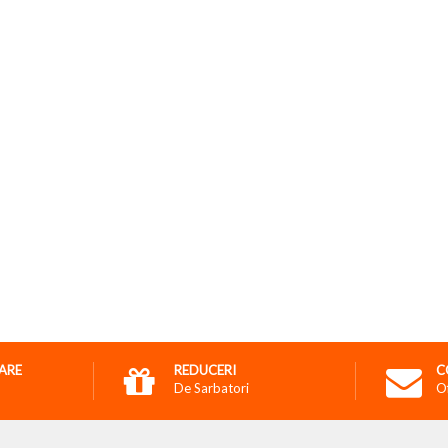
RARE
REDUCERI
C
De Sarbatori
O