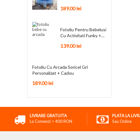
Personalizat + Cadou
189.00
lei
Fotoliu Pentru Bebelusi
Cu Activitati Funky +
Cadou
139.00
lei
Fotoliu Cu Arcada Soricel Gri
Personalizat + Cadou
189.00
lei
LIVRARE GRATUITA
PLATA LA LIV
La Comenzi > 400 RON
Sau Online