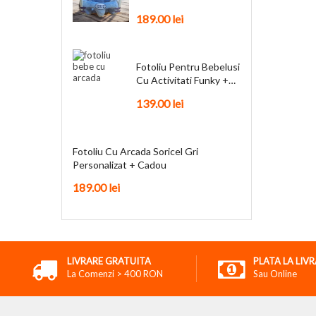
Personalizat + Cadou
189.00
lei
Fotoliu Pentru Bebelusi
Cu Activitati Funky +
Cadou
139.00
lei
Fotoliu Cu Arcada Soricel Gri
Personalizat + Cadou
189.00
lei
LIVRARE GRATUITA
PLATA LA LIV
La Comenzi > 400 RON
Sau Online