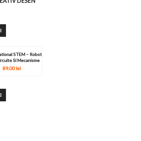
REATIV DESEN
ational STEM – Robot
ircuite Si Mecanisme
89.00
lei