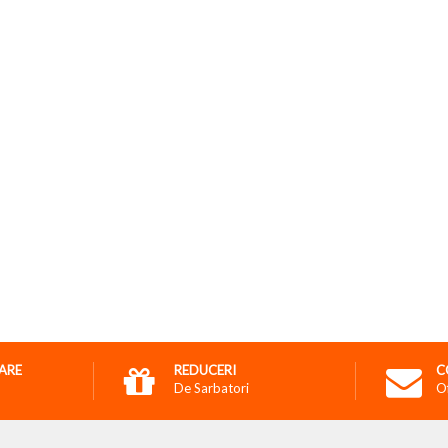
RARE
REDUCERI
C
De Sarbatori
O