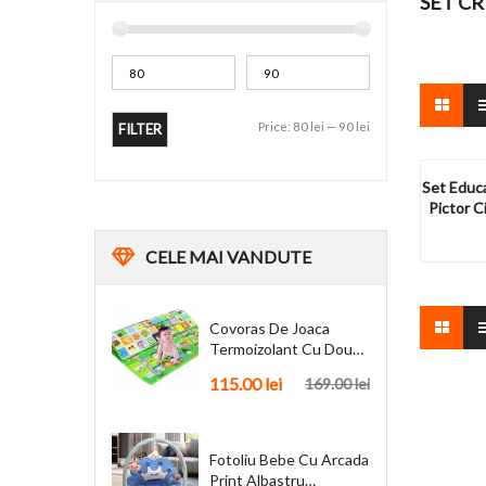
SET C
Price:
80 lei
—
90 lei
FILTER
Set Educ
Pictor C
CELE
MAI VANDUTE
Covoras De Joaca
Termoizolant Cu Doua
Fete 180 X 200 Cm
115.00
lei
169.00
lei
Fotoliu Bebe Cu Arcada
Print Albastru