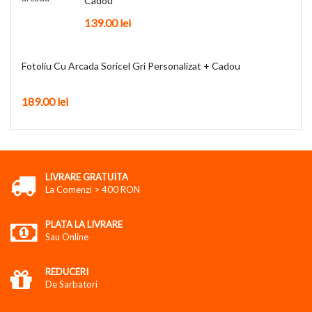
Cadou
139.00
lei
Fotoliu Cu Arcada Soricel Gri Personalizat + Cadou
189.00
lei
LIVRARE GRATUITA
La Comenzi > 400 RON
PLATA LA LIVRARE
Sau Online
REDUCERI
De Sarbatori