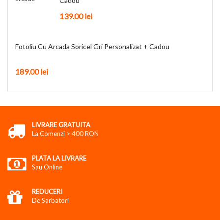
Cadou
139.00
lei
Fotoliu Cu Arcada Soricel Gri Personalizat + Cadou
189.00
lei
LIVRARE GRATUITA
La Comenzi > 400 RON
PLATA LA LIVRARE
Sau Online
REDUCERI
De Sarbatori