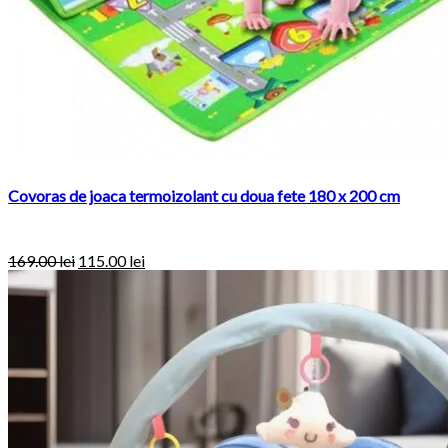
Covoras de joaca termoizolant cu doua fete 180 x 200 cm
169.00
lei
115.00
lei