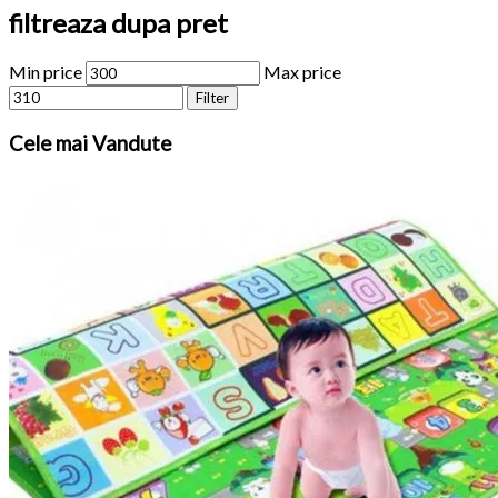
filtreaza dupa pret
Min price
Max price
Filter
Cele
mai Vandute