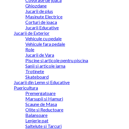
Covorase de joaca
Ghiozdane
Jucarii de plus
Masinute Electrice
Corturi de joaca
Jucarii Educative
Jucarii de Exterior
Vehicule cu pedale
Vehicule fara pedale
Role
Jucarii de Vara
Piscine si articole pentru piscina
Sanii si articole iarna
Trotinete
Skateboard
Jucarii din Lemn si Educative
Puericultura
Premergatoare
Marsupii si Hamuri
Scaune de Masa
Olite si Reductoare
Balansoare
Lenjerie pat
Saltelute si Tarcuri