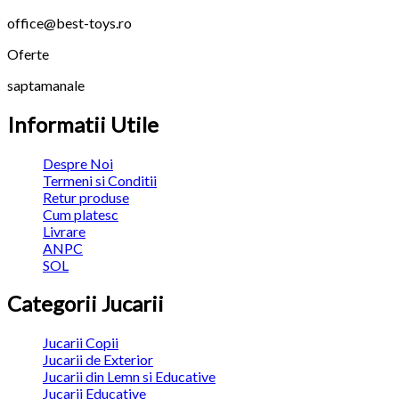
office@best-toys.ro
Oferte
saptamanale
Informatii Utile
Despre Noi
Termeni si Conditii
Retur produse
Cum platesc
Livrare
ANPC
SOL
Categorii Jucarii
Jucarii Copii
Jucarii de Exterior
Jucarii din Lemn si Educative
Jucarii Educative