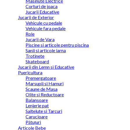
Masinute Electrice
Corturi de joaca
Jucarii Educative
Jucarii de Exterior
Vehicule cu pedale
Vehicule fara pedale
Role
Jucarii de Vara
Piscine si articole pentru piscina
Sanii si articole iarna
Trotinete
Skateboard
Jucarii din Lemn si Educative
Puericultura
Premergatoare
Marsupii si Hamuri
Scaune de Masa
Olite si Reductoare
Balansoare
Lenjerie pat
Saltelute si Tarcuri
Carucioare
Pătuțuri
Articole Bebe