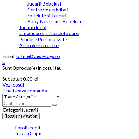
Jucarii Bebelusi
Centre de activitati
Saltelute si Tarcuri
Baby Nest Cuib Bebelusi
Jucarii de rol
Cărucioare și Triciclete copii
Produse Personalizate
Articole Petrecere
Email:
office@best-toys.ro
0
Sunt
0 produs(e)
in cosul tau
Subtotal:
0.00
lei
Vezi cosul
Finalizeaza comanda
Categorii Jucarii
Toggle navigation
Fotolii copii
Jucarii Copii