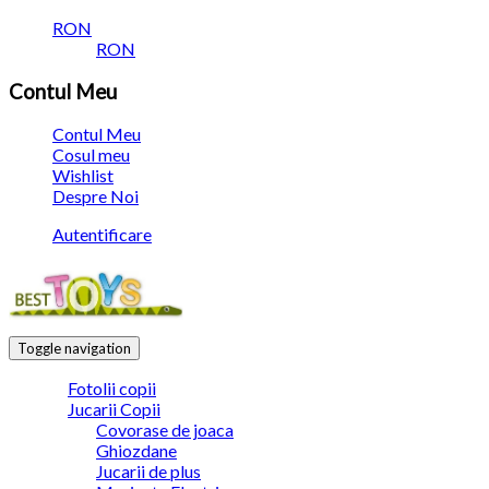
RON
RON
Contul Meu
Contul Meu
Cosul meu
Wishlist
Despre Noi
Autentificare
Toggle navigation
Fotolii copii
Jucarii Copii
Covorase de joaca
Ghiozdane
Jucarii de plus