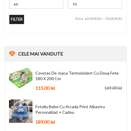
Price:
60.00 RON
—
70.00 RON
FILTER
CELE
MAI VANDUTE
Covoras De Joaca Termoizolant Cu Doua Fete
180 X 200 Cm
115.00 lei
169.00 lei
Fotoliu Bebe Cu Arcada Print Albastru
Personalizat + Cadou
189.00 lei