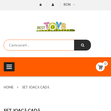
RON
0
Toggle
navigation
HOME
SET JOACĂ CADĂ
SET JOACĂ CADĂ