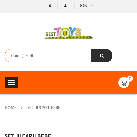
RON
0
Toggle
navigation
HOME
SET JUCARII BEBE
SET JUCARII BEBE