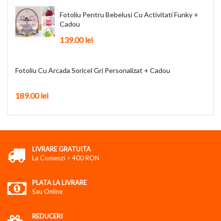
Fotoliu Pentru Bebelusi Cu Activitati Funky +
Cadou
139.00
lei
Fotoliu Cu Arcada Soricel Gri Personalizat + Cadou
189.00
lei
LIVRARE GRATUITA
La Comenzi > 400 RON
PLATA LA LIVRARE
Sau Online
REDUCERI