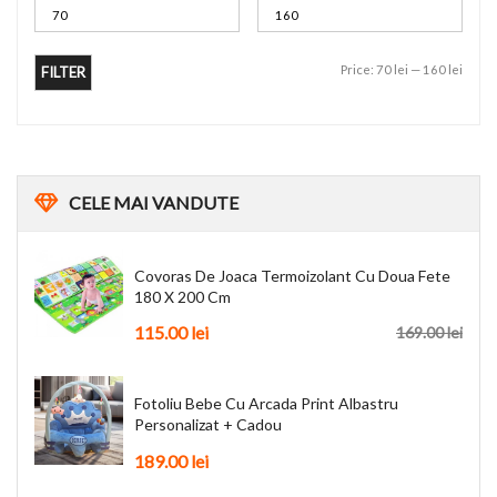
Price:
70 lei
—
160 lei
FILTER
CELE
MAI VANDUTE
Covoras De Joaca Termoizolant Cu Doua Fete
180 X 200 Cm
115.00
lei
169.00
lei
Fotoliu Bebe Cu Arcada Print Albastru
Personalizat + Cadou
189.00
lei