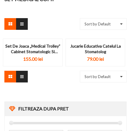
Sort by Default
Set De Joaca „Medical Trolley”
Jucarie Educativa Catelul La
Cabinet Stomatologic Si
Stomatolog
Medical...
155.00
lei
79.00
lei
Sort by Default
FILTREAZA DUPA PRET