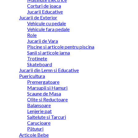
Corturi de joaca
Jucarii Educative
Jucarii de Exterior
Vehicule cu pedale
Vehicule fara pedale
Role
Jucarii de Vara
Piscine si articole pentru piscina
Sanii si articole iarna
Trotinete
Skateboard
Jucarii din Lemn si Educative
Puericultura
Premergatoare
Marsupii si Hamuri
Scaune de Masa
Olite si Reductoare
Balansoare
Lenjerie pat
Saltelute si Tarcuri
Carucioare
Pătuțuri
Articole Bebe