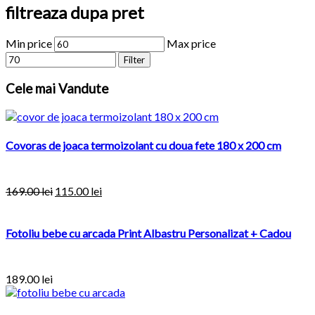
filtreaza dupa pret
Min price
Max price
Filter
Cele
mai Vandute
Covoras de joaca termoizolant cu doua fete 180 x 200 cm
169.00
lei
115.00
lei
Fotoliu bebe cu arcada Print Albastru Personalizat + Cadou
189.00
lei