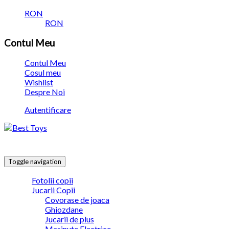
RON
RON
Contul Meu
Contul Meu
Cosul meu
Wishlist
Despre Noi
Autentificare
Toggle navigation
Fotolii copii
Jucarii Copii
Covorase de joaca
Ghiozdane
Jucarii de plus
Masinute Electrice