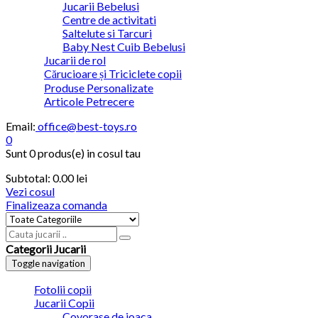
Jucarii Bebelusi
Centre de activitati
Saltelute si Tarcuri
Baby Nest Cuib Bebelusi
Jucarii de rol
Cărucioare și Triciclete copii
Produse Personalizate
Articole Petrecere
Email:
office@best-toys.ro
0
Sunt
0 produs(e)
in cosul tau
Subtotal:
0.00
lei
Vezi cosul
Finalizeaza comanda
Categorii Jucarii
Toggle navigation
Fotolii copii
Jucarii Copii
Covorase de joaca