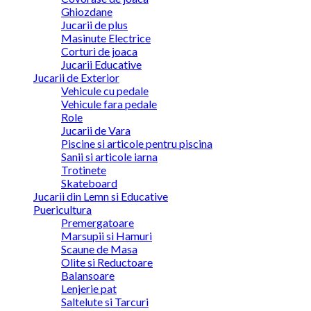
Ghiozdane
Jucarii de plus
Masinute Electrice
Corturi de joaca
Jucarii Educative
Jucarii de Exterior
Vehicule cu pedale
Vehicule fara pedale
Role
Jucarii de Vara
Piscine si articole pentru piscina
Sanii si articole iarna
Trotinete
Skateboard
Jucarii din Lemn si Educative
Puericultura
Premergatoare
Marsupii si Hamuri
Scaune de Masa
Olite si Reductoare
Balansoare
Lenjerie pat
Saltelute si Tarcuri