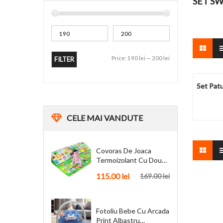
SET S
Price:
190 lei
—
200 lei
FILTER
Set Pat
CELE
MAI VANDUTE
Covoras De Joaca
Termoizolant Cu Doua
Fete 180 X 200 Cm
115.00
lei
169.00
lei
Fotoliu Bebe Cu Arcada
Print Albastru