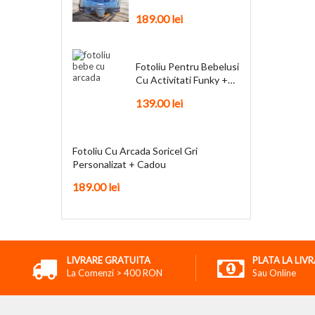
Personalizat + Cadou
189.00
lei
Fotoliu Pentru Bebelusi
Cu Activitati Funky +
Cadou
139.00
lei
Fotoliu Cu Arcada Soricel Gri
Personalizat + Cadou
189.00
lei
LIVRARE GRATUITA
PLATA LA LIV
La Comenzi > 400 RON
Sau Online