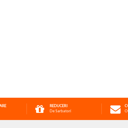
RARE
REDUCERI
C
De Sarbatori
O