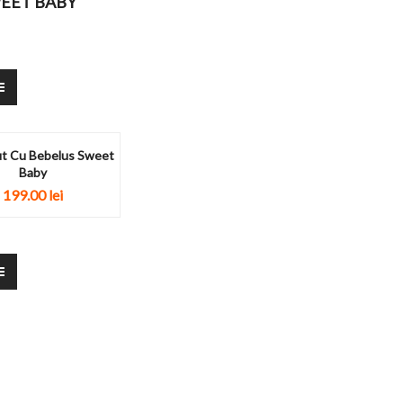
WEET BABY
ut Cu Bebelus Sweet
Baby
199.00
lei