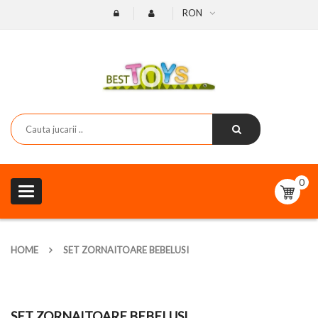
RON
0
Toggle
navigation
HOME
SET ZORNAITOARE BEBELUSI
SET ZORNAITOARE BEBELUSI