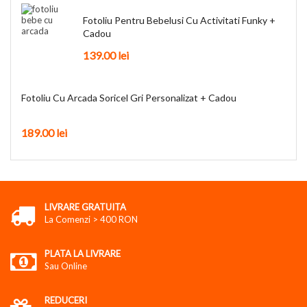
Fotoliu Pentru Bebelusi Cu Activitati Funky +
Cadou
139.00
lei
Fotoliu Cu Arcada Soricel Gri Personalizat + Cadou
189.00
lei
LIVRARE GRATUITA
La Comenzi > 400 RON
PLATA LA LIVRARE
Sau Online
REDUCERI