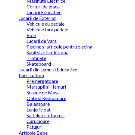
Masinute Electrice
Corturi de joaca
Jucarii Educative
Jucarii de Exterior
Vehicule cu pedale
Vehicule fara pedale
Role
Jucarii de Vara
Piscine si articole pentru piscina
Sanii si articole iarna
Trotinete
Skateboard
Jucarii din Lemn si Educative
Puericultura
Premergatoare
Marsupii si Hamuri
Scaune de Masa
Olite si Reductoare
Balansoare
Lenjerie pat
Saltelute si Tarcuri
Carucioare
Pătuțuri
Articole Bebe