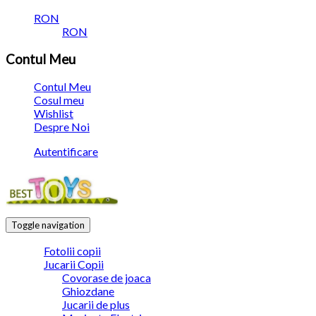
RON
RON
Contul Meu
Contul Meu
Cosul meu
Wishlist
Despre Noi
Autentificare
Toggle navigation
Fotolii copii
Jucarii Copii
Covorase de joaca
Ghiozdane
Jucarii de plus