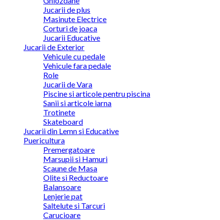
Ghiozdane
Jucarii de plus
Masinute Electrice
Corturi de joaca
Jucarii Educative
Jucarii de Exterior
Vehicule cu pedale
Vehicule fara pedale
Role
Jucarii de Vara
Piscine si articole pentru piscina
Sanii si articole iarna
Trotinete
Skateboard
Jucarii din Lemn si Educative
Puericultura
Premergatoare
Marsupii si Hamuri
Scaune de Masa
Olite si Reductoare
Balansoare
Lenjerie pat
Saltelute si Tarcuri
Carucioare