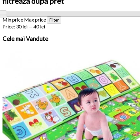
filtreaza dupa pret
Min price
Max price
Filter
Price:
30 lei
—
40 lei
Cele
mai Vandute