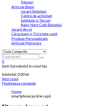
Pătuțuri
Articole Bebe
Jucarii Bebelusi
Centre de activitati
Saltelute si Tarcuri
Baby Nest Cuib Bebelusi
Jucarii de rol
Cărucioare și Triciclete copii
Produse Personalizate
Articole Petrecere
0
Sunt
0 produs(e)
in cosul tau
Subtotal:
0.00
lei
Vezi cosul
Finalizeaza comanda
Home
smartphone jucărie copii