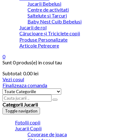
Jucarii Bebelusi
Centre de activitati
Saltelute si Tarcuri
Baby Nest Cuib Bebelusi
Jucarii de rol
Cărucioare și Triciclete copii
Produse Personalizate
Articole Petrecere
0
Sunt
0 produs(e)
in cosul tau
Subtotal:
0.00
lei
Vezi cosul
Finalizeaza comanda
Categorii Jucarii
Toggle navigation
Fotolii copii
Jucarii Copii
Covorase de joaca