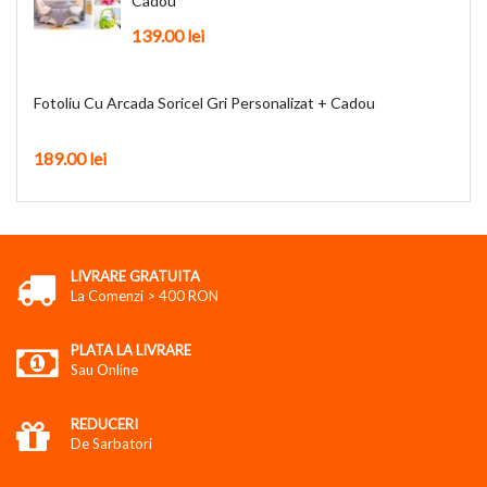
Cadou
139.00
lei
Fotoliu Cu Arcada Soricel Gri Personalizat + Cadou
189.00
lei
LIVRARE GRATUITA
La Comenzi > 400 RON
PLATA LA LIVRARE
Sau Online
REDUCERI
De Sarbatori