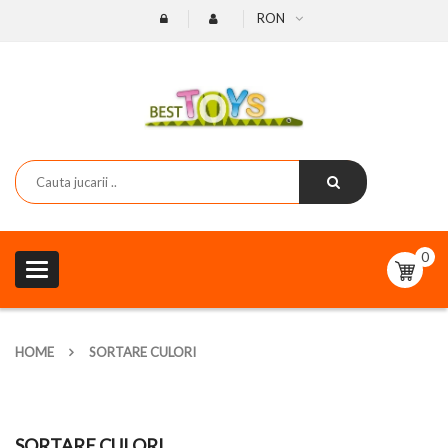
RON
0
Toggle
navigation
HOME
SORTARE CULORI
SORTARE CULORI