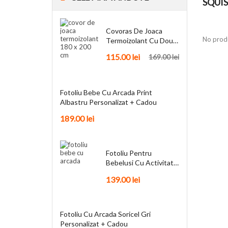
SQUI
Covoras De Joaca
No produ
Termoizolant Cu Doua
Fete 180 X 200 Cm
115.00
lei
169.00
lei
Fotoliu Bebe Cu Arcada Print
Albastru Personalizat + Cadou
189.00
lei
Fotoliu Pentru
Bebelusi Cu Activitati
Funky + Cadou
139.00
lei
Fotoliu Cu Arcada Soricel Gri
Personalizat + Cadou