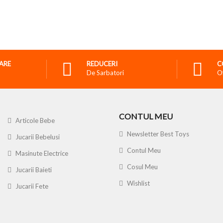
RARE
REDUCERI
C
De Sarbatori
O
CONTUL MEU
Articole Bebe
Newsletter Best Toys
Jucarii Bebelusi
Contul Meu
Masinute Electrice
Cosul Meu
Jucarii Baieti
Wishlist
Jucarii Fete