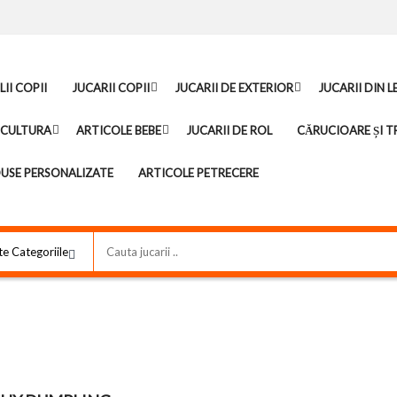
II COPII
JUCARII COPII
JUCARII DE EXTERIOR
JUCARII DIN 
ICULTURA
ARTICOLE BEBE
JUCARII DE ROL
CĂRUCIOARE ȘI TR
USE PERSONALIZATE
ARTICOLE PETRECERE